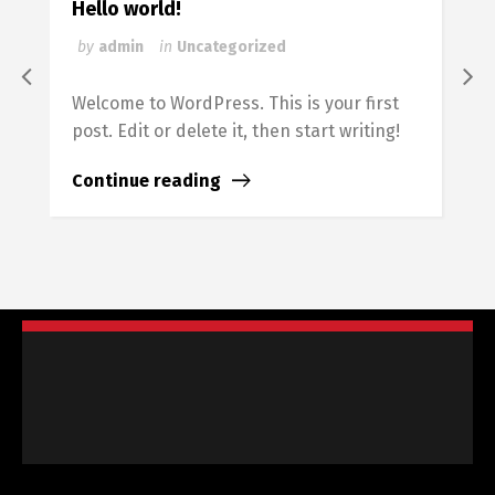
Hello world!
G
$
by
admin
in
Uncategorized
Welcome to WordPress. This is your first
post. Edit or delete it, then start writing!
Continue reading
L
a
s
C