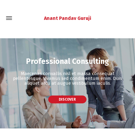
Anant Pandav Guruji
Professional Consulting
Maecenas convallis nisl et massa consequat
pellentesque. Vivamus sed condimentum enim. Duis
aliquet arcu at augue vestibulum iaculis.
DISCOVER