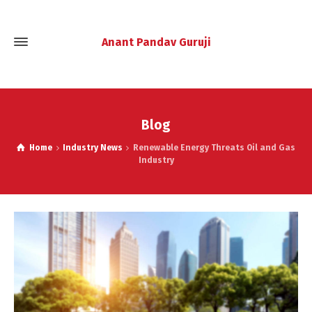
Anant Pandav Guruji
Blog
Home
Industry News
Renewable Energy Threats Oil and Gas
Industry