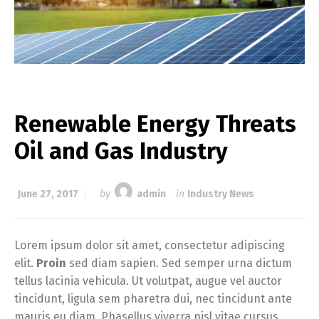
Renewable Energy Threats
Oil and Gas Industry
June 27, 2017
by
admin
in
Industry News
Lorem ipsum dolor sit amet, consectetur adipiscing
elit.
Proin
sed diam sapien. Sed semper urna dictum
tellus lacinia vehicula. Ut volutpat, augue vel auctor
tincidunt, ligula sem pharetra dui, nec tincidunt ante
mauris eu diam. Phasellus viverra nisl vitae cursus