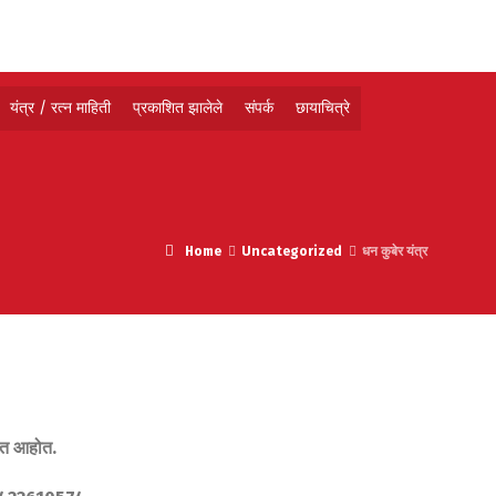
यंत्र / रत्न माहिती
प्रकाशित झालेले
संपर्क
छायाचित्रे
Home
Uncategorized
धन कुबेर यंत्र
करत आहोत.